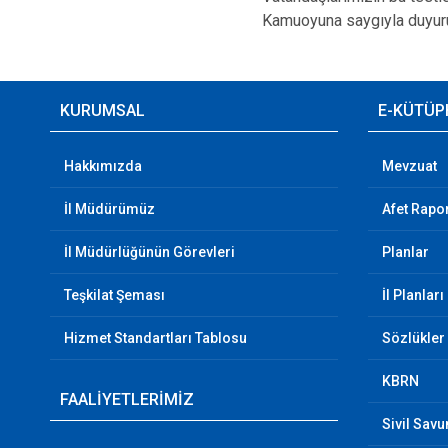
Kamuoyuna saygıyla duyuru
KURUMSAL
E-KÜTÜP
Hakkımızda
Mevzuat
İl Müdürümüz
Afet Rapor
İl Müdürlüğünün Görevleri
Planlar
Teşkilat Şeması
İl Planları
Hizmet Standartları Tablosu
Sözlükler
KBRN
FAALİYETLERİMİZ
Sivil Sav