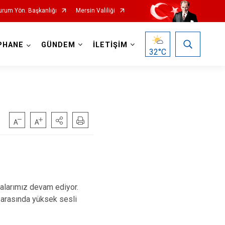
Durum Yön. Başkanlığı
Mersin Valiliği
PHANE
GÜNDEM
İLETİŞİM
32
°C
malarımız devam ediyor.
 arasında yüksek sesli