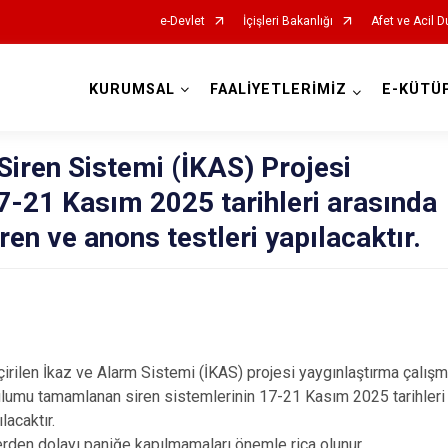
e-Devlet
İçişleri Bakanlığı
Afet ve Acil 
KURUMSAL
FAALİYETLERİMİZ
E-KÜTÜ
AFAD İl Müdürlükleri
Siren Sistemi (İKAS) Projesi
-21 Kasım 2025 tarihleri arasında
ren ve anons testleri yapılacaktır.
irilen İkaz ve Alarm Sistemi (İKAS) projesi yaygınlaştırma çalış
lumu tamamlanan siren sistemlerinin 17-21 Kasım 2025 tarihleri
lacaktır.
erden dolayı paniğe kapılmamaları önemle rica olunur.